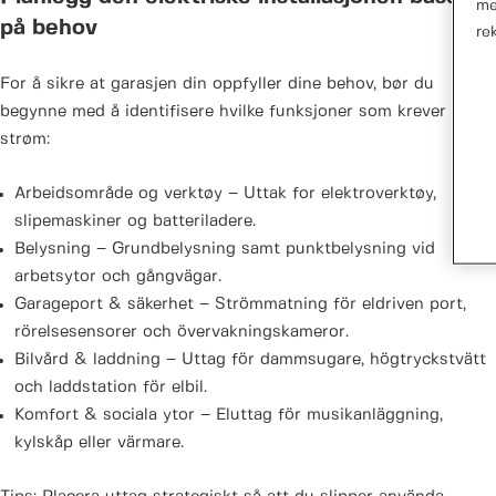
me
på behov
re
For å sikre at garasjen din oppfyller dine behov, bør du
begynne med å identifisere hvilke funksjoner som krever
strøm:
Arbeidsområde og verktøy – Uttak for elektroverktøy,
slipemaskiner og batteriladere.
Belysning – Grundbelysning samt punktbelysning vid
arbetsytor och gångvägar.
Garageport & säkerhet – Strömmatning för eldriven port,
rörelsesensorer och övervakningskameror.
Bilvård & laddning – Uttag för dammsugare, högtryckstvätt
och laddstation för elbil.
Komfort & sociala ytor – Eluttag för musikanläggning,
kylskåp eller värmare.