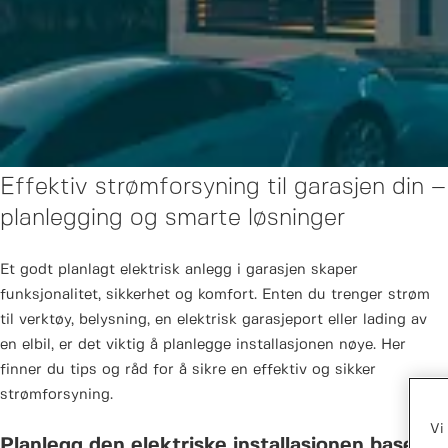
Effektiv strømforsyning til garasjen din –
planlegging og smarte løsninger
Et godt planlagt elektrisk anlegg i garasjen skaper
funksjonalitet, sikkerhet og komfort. Enten du trenger strøm
til verktøy, belysning, en elektrisk garasjeport eller lading av
en elbil, er det viktig å planlegge installasjonen nøye. Her
finner du tips og råd for å sikre en effektiv og sikker
strømforsyning.
Vi
Planlegg den elektriske installasjonen basert