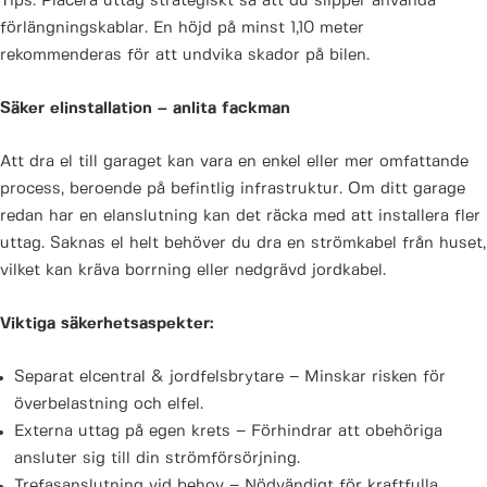
Tips: Placera uttag strategiskt så att du slipper använda
förlängningskablar. En höjd på minst 1,10 meter
rekommenderas för att undvika skador på bilen.
Säker elinstallation – anlita fackman
Att dra el till garaget kan vara en enkel eller mer omfattande
process, beroende på befintlig infrastruktur. Om ditt garage
redan har en elanslutning kan det räcka med att installera fler
uttag. Saknas el helt behöver du dra en strömkabel från huset,
vilket kan kräva borrning eller nedgrävd jordkabel.
Viktiga säkerhetsaspekter:
Separat elcentral & jordfelsbrytare – Minskar risken för
överbelastning och elfel.
Externa uttag på egen krets – Förhindrar att obehöriga
ansluter sig till din strömförsörjning.
Trefasanslutning vid behov – Nödvändigt för kraftfulla