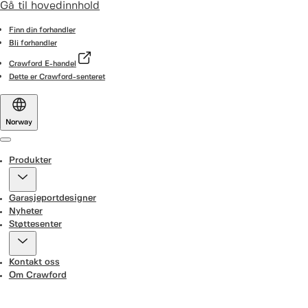
Gå til hovedinnhold
Finn din forhandler
Bli forhandler
Crawford E-handel
Dette er Crawford-senteret
Norway
Menu
Produkter
Garasjeportdesigner
Nyheter
Støttesenter
Kontakt oss
Om Crawford