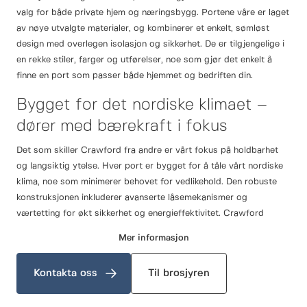
valg for både private hjem og næringsbygg. Portene våre er laget
av nøye utvalgte materialer, og kombinerer et enkelt, sømløst
design med overlegen isolasjon og sikkerhet. De er tilgjengelige i
en rekke stiler, farger og utførelser, noe som gjør det enkelt å
finne en port som passer både hjemmet og bedriften din.
Bygget for det nordiske klimaet –
dører med bærekraft i fokus
Det som skiller Crawford fra andre er vårt fokus på holdbarhet
og langsiktig ytelse. Hver port er bygget for å tåle vårt nordiske
klima, noe som minimerer behovet for vedlikehold. Den robuste
konstruksjonen inkluderer avanserte låsemekanismer og
værtetting for økt sikkerhet og energieffektivitet. Crawford
garasjeporter er også enkle å installere og bruke, noe som gjør
Mer informasjon
dem til et praktisk alternativ for en rekke miljøer. Med tilpassbare
alternativer kan portene skreddersys for å passe spesifikke
Kontakta oss
Til brosjyren
størrelses- og designkrav. Crawford vippeporter tilbyr en
balansert kombinasjon av funksjonalitet, holdbarhet og estetisk