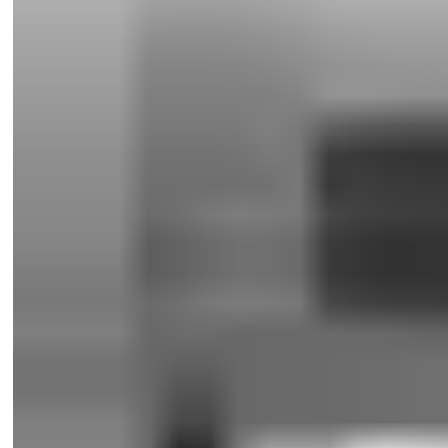
Tosfløyede brannskyveporter for industri