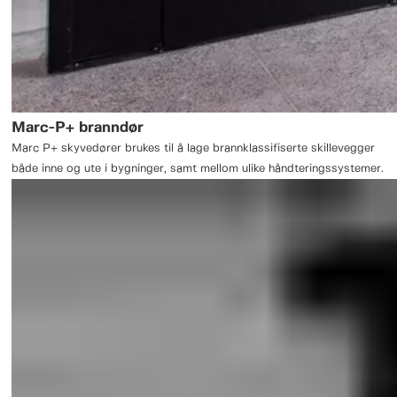
Marc-P+ branndør
Marc P+ skyvedører brukes til å lage brannklassifiserte skillevegger
både inne og ute i bygninger, samt mellom ulike håndteringssystemer.