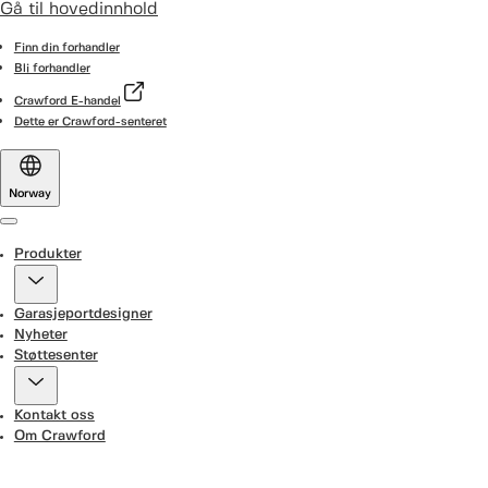
Gå til hovedinnhold
Finn din forhandler
Bli forhandler
Crawford E-handel
Dette er Crawford-senteret
Norway
Menu
Produkter
Garasjeportdesigner
Nyheter
Støttesenter
Kontakt oss
Om Crawford