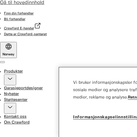
Gå til hovedinnhold
Finn din forhandler
Bli forhandler
Crawford E-handel
Dette er Crawford-senteret
Norway
Menu
Produkter
Vi bruker informasjonskapsler for
Garasjeportdesigner
sosiale medier og analysere tra
Nyheter
medier, reklame og analyse.
Retn
Støttesenter
Kontakt oss
Informasjonskapselinnstilli
Om Crawford