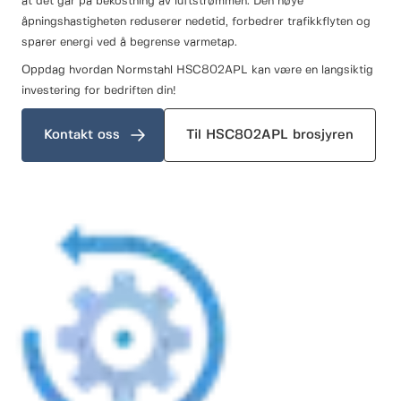
at det går på bekostning av luftstrømmen. Den høye
åpningshastigheten reduserer nedetid, forbedrer trafikkflyten og
sparer energi ved å begrense varmetap.
Oppdag hvordan Normstahl HSC802APL kan være en langsiktig
investering for bedriften din!
Kontakt oss
Til HSC802APL brosjyren