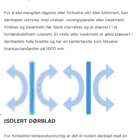
For å øke mengden dagslys eller forbedre sikt eller luftstrøm, kan
dørbladet utstyres med vinduer, visningspaneler eller insektnett.
Vinduer og insektnett har faste størrelser og er plassert i et
forhåndsdefinert rutenett. Et vindu eller insektnett er alltid plassert i
dørbladets fulle bredde og har en senterhøyde som tilsvarer
bransjestandarden på 1600 mm
ISOLERT DØRBLAD
For forbedret temperaturstyring er det et isolert dørblad med en