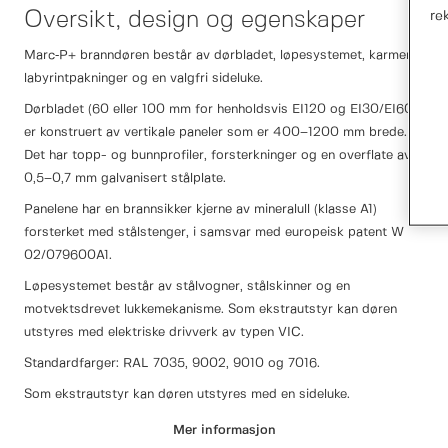
Oversikt, design og egenskaper
re
Marc‑P+ branndøren består av dørbladet, løpesystemet, karmen,
labyrintpakninger og en valgfri sideluke.
Dørbladet (60 eller 100 mm for henholdsvis EI120 og EI30/EI60)
er konstruert av vertikale paneler som er 400–1200 mm brede.
Det har topp- og bunnprofiler, forsterkninger og en overflate av
0,5–0,7 mm galvanisert stålplate.
Panelene har en brannsikker kjerne av mineralull (klasse A1)
forsterket med stålstenger, i samsvar med europeisk patent W
02/079600A1.
Løpesystemet består av stålvogner, stålskinner og en
motvektsdrevet lukkemekanisme. Som ekstrautstyr kan døren
utstyres med elektriske drivverk av typen VIC.
Standardfarger: RAL 7035, 9002, 9010 og 7016.
Som ekstrautstyr kan døren utstyres med en sideluke.
Basisversjonen har en deadbolt-lås, håndtak på begge sider og
Mer informasjon
fjærhengsler. Sideluken er også tilgjengelig med panikkutstyr