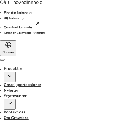
Gå til hovedinnhold
Finn din forhandler
Bli forhandler
Crawford E-handel
Dette er Crawford-senteret
Norway
Menu
Produkter
Garasjeportdesigner
Nyheter
Støttesenter
Kontakt oss
Om Crawford