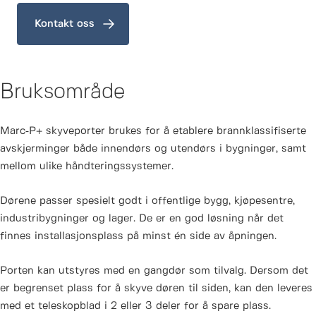
(med låser eller bolter) og en skyvedørlukker.
Kontakt oss
Brannklasse:
EI 30, EI 60, EI 120
Størrelse:
Bruksområde
I henhold til kundespesifikasjoner
Marc‑P+ skyveporter brukes for å etablere brannklassifiserte
avskjerminger både innendørs og utendørs i bygninger, samt
mellom ulike håndteringssystemer.
Dørene passer spesielt godt i offentlige bygg, kjøpesentre,
industribygninger og lager. De er en god løsning når det
finnes installasjonsplass på minst én side av åpningen.
Porten kan utstyres med en gangdør som tilvalg. Dersom det
er begrenset plass for å skyve døren til siden, kan den leveres
med et teleskopblad i 2 eller 3 deler for å spare plass.