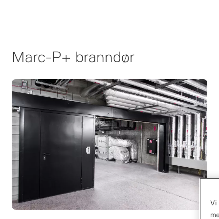
Marc-P+ branndør
Vi
me