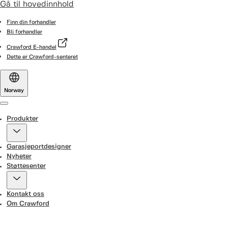
Gå til hovedinnhold
Finn din forhandler
Bli forhandler
Crawford E-handel
Dette er Crawford-senteret
Norway
Menu
Produkter
Garasjeportdesigner
Nyheter
Støttesenter
Kontakt oss
Om Crawford