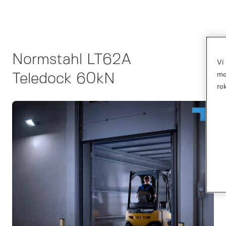
Normstahl LT62A
Vi
me
Teledock 60kN
re