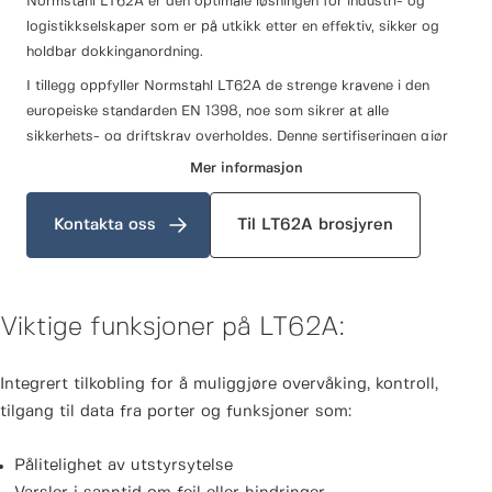
Normstahl LT62A er den optimale løsningen for industri- og
logistikkselskaper som er på utkikk etter en effektiv, sikker og
holdbar dokkinganordning.
I tillegg oppfyller Normstahl LT62A de strenge kravene i den
europeiske standarden EN 1398, noe som sikrer at alle
sikkerhets- og driftskrav overholdes. Denne sertifiseringen gjør
den til et pålitelig valg for bedrifter som ønsker å optimalisere
Mer informasjon
lasteoperasjonene sine og samtidig opprettholde høye standarder
for både sikkerhet og ytelse.
Kontakta oss
Til LT62A brosjyren
Viktige funksjoner på LT62A:
Integrert tilkobling for å muliggjøre overvåking, kontroll,
tilgang til data fra porter og funksjoner som:
Pålitelighet av utstyrsytelse